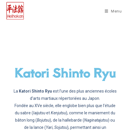
Menu
Katori Shinto Ryu
La
Katori Shinto Ryu
est l’une des plus anciennes écoles
d’arts martiaux répertoriées au Japon.
Fondée au XVe siècle, elle englobe bien plus que l’étude
du sabre (
Iaijutsu
et
Kenjutsu
), comme le maniement du
bâton long (
Bojutsu
), de la hallebarde (
Naginatajutsu
) ou
de la lance (
Yari
,
Sojutsu
), permettant ainsi un